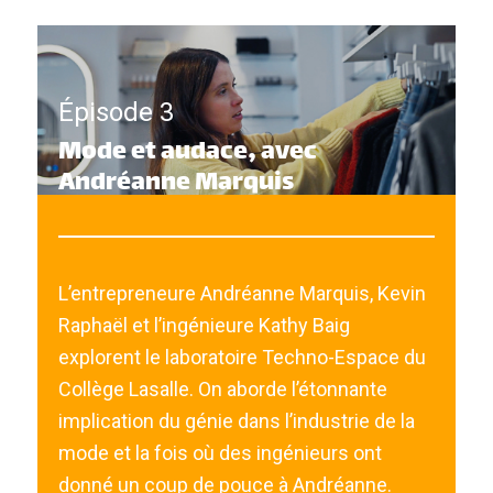
Épisode 3
Mode et audace, avec
Andréanne Marquis
L’entrepreneure Andréanne Marquis, Kevin
Raphaël et l’ingénieure Kathy Baig
explorent le laboratoire Techno-Espace du
Collège Lasalle. On aborde l’étonnante
implication du génie dans l’industrie de la
mode et la fois où des ingénieurs ont
donné un coup de pouce à Andréanne.