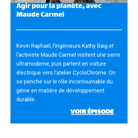
Agir pour la planète, avec
Maude Carmel
Kevin Raphaël, l’ingénieure Kathy Baig et
l’activiste Maude Carmel visitent une serre
ultramoderne, puis partent en voiture
électrique vers l’atelier CycloChrome. On
se penche sur le rôle incontournable du
génie en matière de développement
durable.
VOIR ÉPISODE