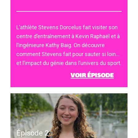
L’athlète Stevens Dorcelus fait visiter son
centre d’entraînement à Kevin Raphaël et à
l’ingénieure Kathy Baig. On découvre
comment Stevens fait pour sauter si loin…
et l’impact du génie dans l’univers du sport.
VOIR ÉPISODE
Épisode 2