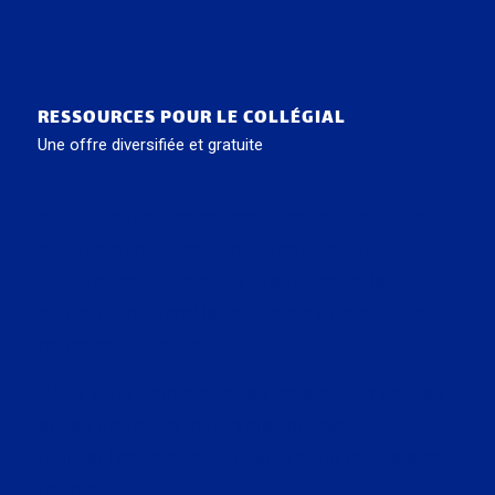
RESSOURCES POUR LE COLLÉGIAL
Une offre diversifiée et gratuite
Accompagner les jeunes dans leur parcours
scolaire et professionnel, c’est bien plus que
leur proposer des outils : c’est éveiller leur
curiosité, valoriser leurs talents et ouvrir des
horizons nouveaux.
Nous vous proposons des ressources variées
et des contenus inspirants, pensés pour
faciliter l’exploration du génie sous toutes ses
formes.