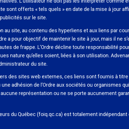
rmatives. L’utilisateur ne doit pas les interpréter comme 
 sont offerts « tels quels » en date de la mise à jour aff
blicités sur le site.
 au site, au contenu des hyperliens et aux liens par courri
dre a pour objectif de maintenir le site à jour, mais il ne 
autes de frappe. L’Ordre décline toute responsabilité pou
s nature qu’elles soient, liées à son utilisation. Advenan
administrateur du site.
vers des sites web externes, ces liens sont fournis à tit
une adhésion de l’Ordre aux sociétés ou organismes qui p
it aucune représentation ou ne se porte aucunement garan
ieurs du Québec (foiq.qc.ca) est totalement indépendant 