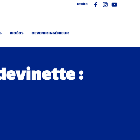
English
S
VIDÉOS
DEVENIR INGÉNIEUR
devinette :